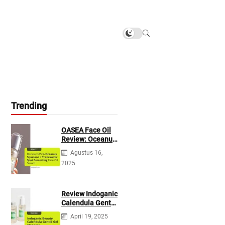
Trending
OASEA Face Oil
Review: Oceanus
Squalane +
Agustus 16,
Tranexamic Spot
2025
Correcting
Review Indoganic
Calendula Gentle
Gel Cleanser
April 19, 2025