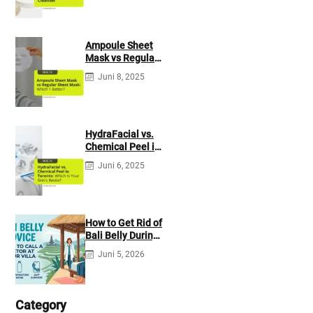
Ampoule Sheet
Mask vs Regular
Sheet Mask:
Juni 8, 2025
Which 1 Better?
HydraFacial vs.
Chemical Peel in
Toronto: Which Is
Juni 6, 2025
Your Skin’s
Bestie?
How to Get Rid of
Bali Belly During
Your Trip
Juni 5, 2026
Category