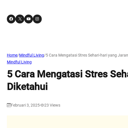
Facebook
X
YouTube
Instagram
Home
/
Mindful Living
/
5 Cara Mengatasi Stres Sehari-hari yang Jaran
Mindful Living
5 Cara Mengatasi Stres Seha
Diketahui
Februari 3, 2025
23
Views
|