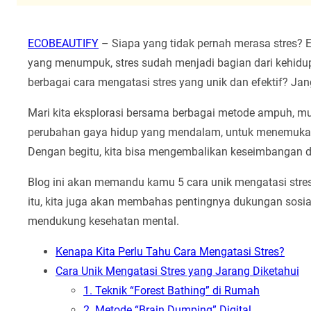
ECOBEAUTIFY
– Siapa yang tidak pernah merasa stres? Ent
yang menumpuk, stres sudah menjadi bagian dari kehid
berbagai cara mengatasi stres yang unik dan efektif? Ja
Mari kita eksplorasi bersama berbagai metode ampuh, mu
perubahan gaya hidup yang mendalam, untuk menemukan
Dengan begitu, kita bisa mengembalikan keseimbangan 
Blog ini akan memandu kamu 5 cara unik mengatasi stres
itu, kita juga akan membahas pentingnya dukungan sos
mendukung kesehatan mental.
Kenapa Kita Perlu Tahu Cara Mengatasi Stres?
Cara Unik Mengatasi Stres yang Jarang Diketahui
1. Teknik “Forest Bathing” di Rumah
2. Metode “Brain Dumping” Digital