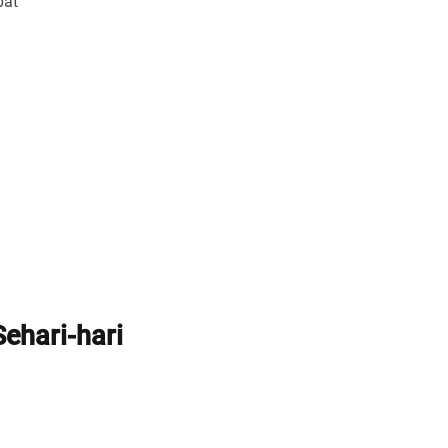
pat
ehari-hari