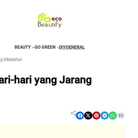
BEAUTY
GO GREEN
DIY
GENERAL
g Diketahui
ri-hari yang Jarang
Share on Facebook
Share on X
Share on Pinterest
Share on Telegram
Share on WhatsApp
Share on Email