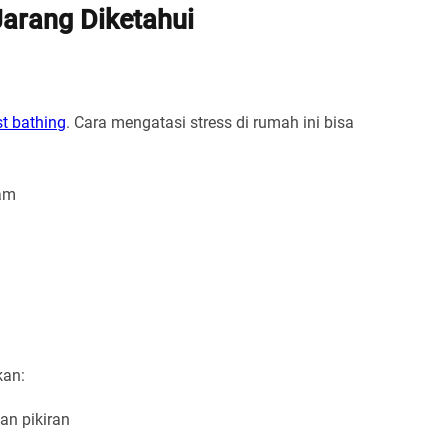
Jarang Diketahui
st bathing
. Cara mengatasi stress di rumah ini bisa
am
kan:
n pikiran